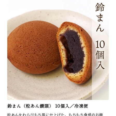
鈴まん（粒あん饅頭） 10個入／冷凍便
粒あんをわらびもち風に仕上げた、もちもち食感のお饅