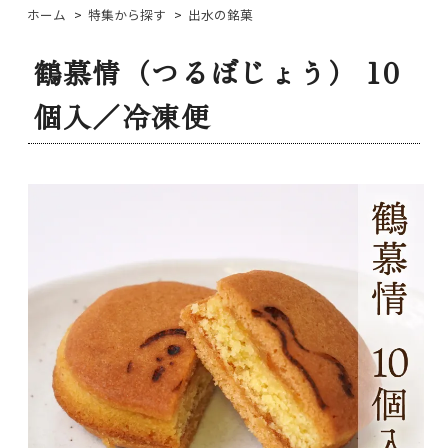
ホーム
>
特集から探す
>
出水の銘菓
鶴慕情（つるぼじょう） 10
個入／冷凍便