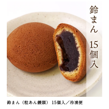
鈴まん（粒あん饅頭） 15個入／冷凍便